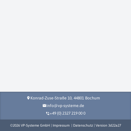
Konrad-Zuse-Straße 10,
44801
Bochum
location_on
info@vp-systeme.de
mail
+49 (0) 2327 219 00 0
phone_in_talk
©
2026
VP-Systeme GmbH |
Impressum
|
Datenschutz
| Version
3d22a27