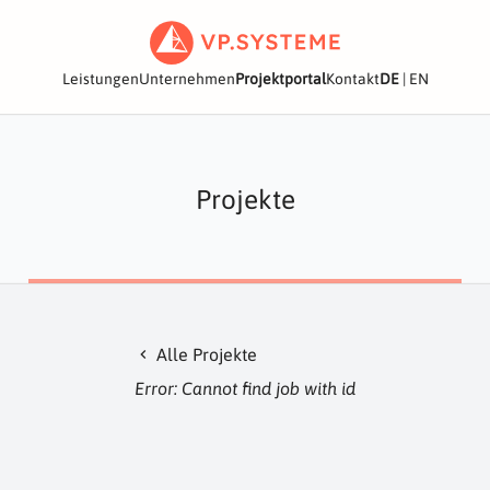
Leistungen
Unternehmen
Projektportal
Kontakt
DE
|
EN
Projekte
Alle Projekte
chevron_left
Error: Cannot find job with id