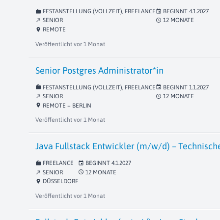
FESTANSTELLUNG (VOLLZEIT), FREELANCE
BEGINNT
4.1.2027
work
event
SENIOR
12 MONATE
schedule
north_east
REMOTE
location_on
Veröffentlicht
vor 1 Monat
Senior Postgres Administrator*in
FESTANSTELLUNG (VOLLZEIT), FREELANCE
BEGINNT
1.1.2027
work
event
SENIOR
12 MONATE
schedule
north_east
REMOTE + BERLIN
location_on
Veröffentlicht
vor 1 Monat
Java Fullstack Entwickler (m/w/d) – Technisch
FREELANCE
BEGINNT
4.1.2027
work
event
SENIOR
12 MONATE
schedule
north_east
DÜSSELDORF
location_on
Veröffentlicht
vor 1 Monat