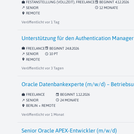
FESTANSTELLUNG (VOLLZEIT), FREELANCE
BEGINNT
4.12.2026
work
event
SENIOR
12 MONATE
schedule
north_east
REMOTE
location_on
Veröffentlicht
vor 1 Tag
Unterstützung für den Authentication Manager 
FREELANCE
BEGINNT
24.8.2026
work
event
SENIOR
10 PT
schedule
north_east
REMOTE
location_on
Veröffentlicht
vor 3 Tagen
Oracle Datenbankexperte (m/w/d) – Betriebsu
FREELANCE
BEGINNT
1.12.2026
work
event
SENIOR
24 MONATE
schedule
north_east
BERLIN + REMOTE
location_on
Veröffentlicht
vor 1 Monat
Senior Oracle APEX-Entwickler (m/w/d)