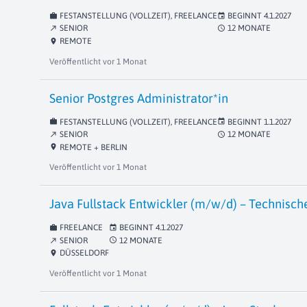
FESTANSTELLUNG (VOLLZEIT), FREELANCE
BEGINNT
4.1.2027
work
event
SENIOR
12 MONATE
schedule
north_east
REMOTE
location_on
Veröffentlicht
vor 1 Monat
Senior Postgres Administrator*in
FESTANSTELLUNG (VOLLZEIT), FREELANCE
BEGINNT
1.1.2027
work
event
SENIOR
12 MONATE
schedule
north_east
REMOTE + BERLIN
location_on
Veröffentlicht
vor 1 Monat
Java Fullstack Entwickler (m/w/d) – Technisch
FREELANCE
BEGINNT
4.1.2027
work
event
SENIOR
12 MONATE
schedule
north_east
DÜSSELDORF
location_on
Veröffentlicht
vor 1 Monat