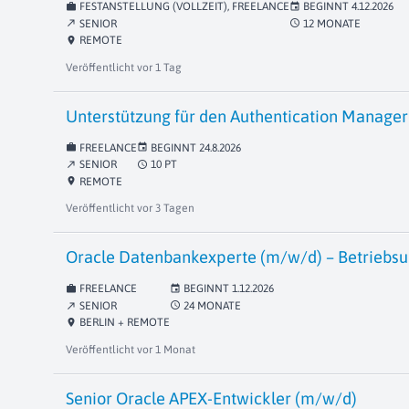
FESTANSTELLUNG (VOLLZEIT), FREELANCE
BEGINNT
4.12.2026
work
event
SENIOR
12 MONATE
schedule
north_east
REMOTE
location_on
Veröffentlicht
vor 1 Tag
Unterstützung für den Authentication Manager 
FREELANCE
BEGINNT
24.8.2026
work
event
SENIOR
10 PT
schedule
north_east
REMOTE
location_on
Veröffentlicht
vor 3 Tagen
Oracle Datenbankexperte (m/w/d) – Betriebsu
FREELANCE
BEGINNT
1.12.2026
work
event
SENIOR
24 MONATE
schedule
north_east
BERLIN + REMOTE
location_on
Veröffentlicht
vor 1 Monat
Senior Oracle APEX-Entwickler (m/w/d)