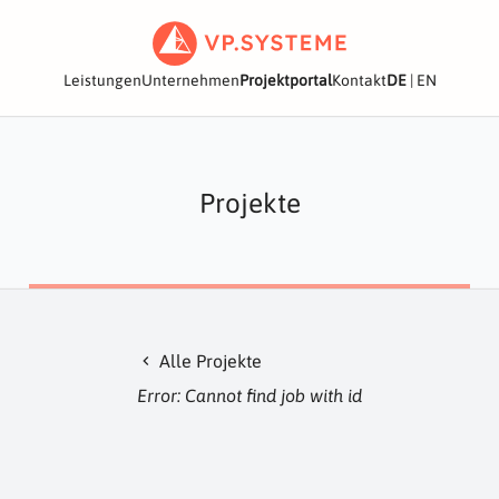
Leistungen
Unternehmen
Projektportal
Kontakt
DE
|
EN
Projekte
Alle Projekte
chevron_left
Error: Cannot find job with id