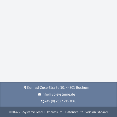
Konrad-Zuse-Straße 10,
44801
Bochum
location_on
info@vp-systeme.de
mail
+49 (0) 2327 219 00 0
phone_in_talk
©
2026
VP-Systeme GmbH |
Impressum
|
Datenschutz
| Version
3d22a27